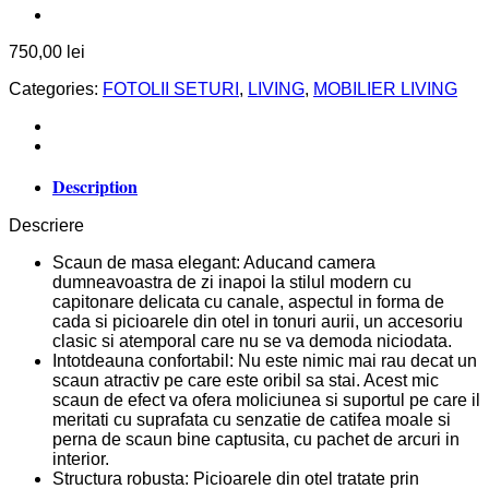
750,00
lei
Categories:
FOTOLII SETURI
,
LIVING
,
MOBILIER LIVING
Description
Descriere
Scaun de masa elegant: Aducand camera
dumneavoastra de zi inapoi la stilul modern cu
capitonare delicata cu canale, aspectul in forma de
cada si picioarele din otel in tonuri aurii, un accesoriu
clasic si atemporal care nu se va demoda niciodata.
Intotdeauna confortabil: Nu este nimic mai rau decat un
scaun atractiv pe care este oribil sa stai. Acest mic
scaun de efect va ofera moliciunea si suportul pe care il
meritati cu suprafata cu senzatie de catifea moale si
perna de scaun bine captusita, cu pachet de arcuri in
interior.
Structura robusta: Picioarele din otel tratate prin