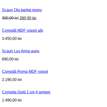
Scaun Ola tapițat negru
Original
Current
300,00
lei
260,00
lei
price
price
was:
is:
Comodă MDF vopsit alb
300,00 lei.
260,00 lei.
3.450,00
lei
Scaun Lux Arma auriu
690,00
lei
Comodă Roma MDF vopsit
2.190,00
lei
Comoda Gold 2 uși 4 sertare
1.490,00
lei