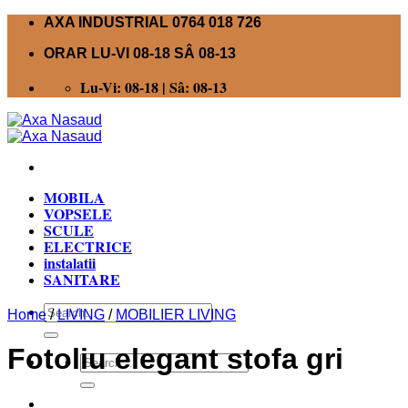
Skip
AXA INDUSTRIAL 0764 018 726
to
ORAR LU-VI 08-18 SÂ 08-13
content
Lu-Vi: 08-18 | Sâ: 08-13
MOBILA
VOPSELE
SCULE
ELECTRICE
instalatii
SANITARE
Search
Home
/
LIVING
/
MOBILIER LIVING
for:
Fotoliu elegant stofa gri
Search
for: