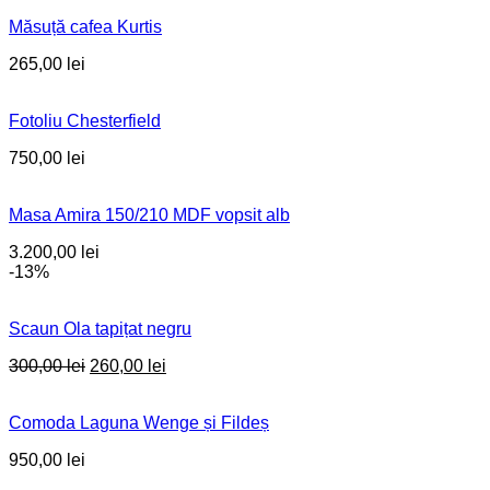
Măsuță cafea Kurtis
265,00
lei
Fotoliu Chesterfield
750,00
lei
Masa Amira 150/210 MDF vopsit alb
3.200,00
lei
-13%
Scaun Ola tapițat negru
Original
Current
300,00
lei
260,00
lei
price
price
was:
is:
Comoda Laguna Wenge și Fildeș
300,00 lei.
260,00 lei.
950,00
lei