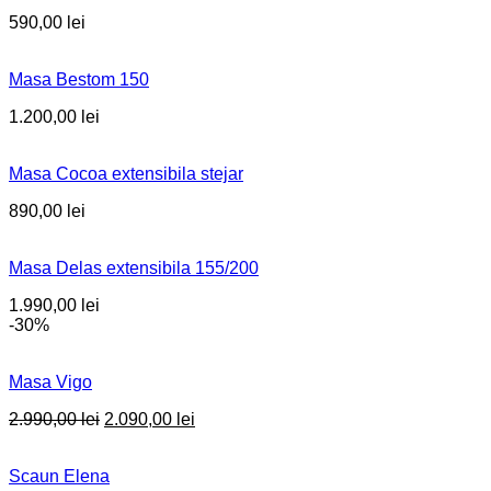
590,00
lei
Masa Bestom 150
1.200,00
lei
Masa Cocoa extensibila stejar
890,00
lei
Masa Delas extensibila 155/200
1.990,00
lei
-30%
Masa Vigo
Original
Current
2.990,00
lei
2.090,00
lei
price
price
was:
is:
Scaun Elena
2.990,00 lei.
2.090,00 lei.