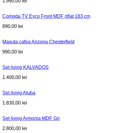
1.990,00
lei
Comoda TV Eyco Front MDF riflat 183 cm
890,00
lei
Masuta cafea Arizona Chesterfield
990,00
lei
Set living KALVADOS
1.400,00
lei
Set living Aluba
1.830,00
lei
Set living Armonia MDF Gri
2.800,00
lei