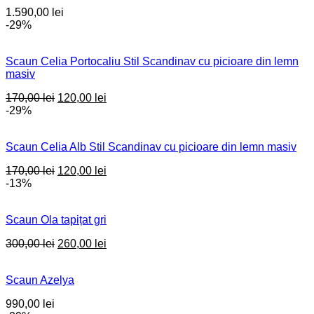
1.590,00
lei
-29%
Scaun Celia Portocaliu Stil Scandinav cu picioare din lemn
masiv
Original
Current
170,00
lei
120,00
lei
price
price
-29%
was:
is:
170,00 lei.
120,00 lei.
Scaun Celia Alb Stil Scandinav cu picioare din lemn masiv
Original
Current
170,00
lei
120,00
lei
price
price
-13%
was:
is:
170,00 lei.
120,00 lei.
Scaun Ola tapițat gri
Original
Current
300,00
lei
260,00
lei
price
price
was:
is:
Scaun Azelya
300,00 lei.
260,00 lei.
990,00
lei