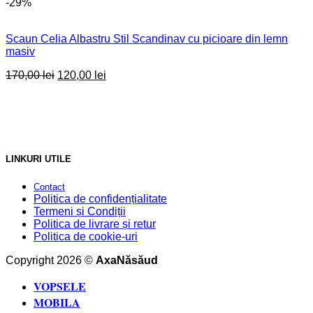
-29%
Scaun Celia Albastru Stil Scandinav cu picioare din lemn
masiv
Original
Current
170,00
lei
120,00
lei
price
price
was:
is:
170,00 lei.
120,00 lei.
LINKURI UTILE
Contact
Politica de confidențialitate
Termeni și Condiții
Politica de livrare și retur
Politica de cookie-uri
Copyright 2026 ©
AxaNăsăud
VOPSELE
MOBILA