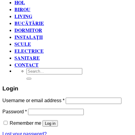
HOL
BIROU
LIVING
BUCĂTĂRIE
DORMITOR
INSTALAȚII
SCULE
ELECTRICE
SANITARE
CONTACT
Search
for:
Login
Username or email address
*
Password
*
Remember me
Log in
Lost your password?