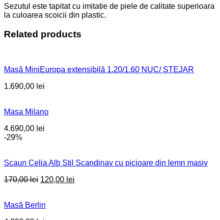
Sezutul este tapitat cu imitatie de piele de calitate superioara
la culoarea scoicii din plastic.
Related products
Masă MiniEuropa extensibilă 1.20/1.60 NUC/ STEJAR
1.690,00
lei
Masa Milano
4.690,00
lei
-29%
Scaun Celia Alb Stil Scandinav cu picioare din lemn masiv
Original
Current
170,00
lei
120,00
lei
price
price
was:
is:
Masă Berlin
170,00 lei.
120,00 lei.