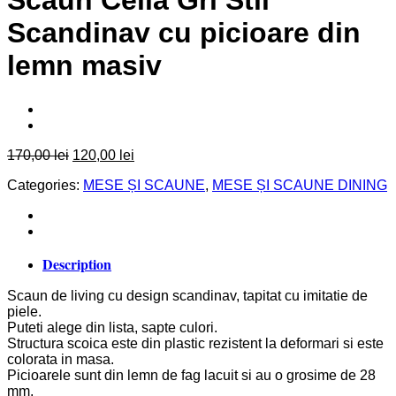
Scaun Celia Gri Stil
Scandinav cu picioare din
lemn masiv
Original
Current
170,00
lei
120,00
lei
price
price
Categories:
MESE ȘI SCAUNE
,
MESE ȘI SCAUNE DINING
was:
is:
170,00 lei.
120,00 lei.
Description
Scaun de living cu design scandinav, tapitat cu imitatie de
piele.
Puteti alege din lista, sapte culori.
Structura scoica este din plastic rezistent la deformari si este
colorata in masa.
Picioarele sunt din lemn de fag lacuit si au o grosime de 28
mm.