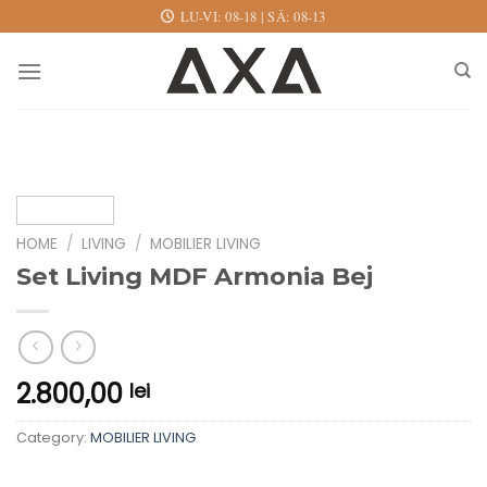
Skip
LU-VI: 08-18 | SÂ: 08-13
to
content
HOME
/
LIVING
/
MOBILIER LIVING
Set Living MDF Armonia Bej
2.800,00
lei
Category:
MOBILIER LIVING