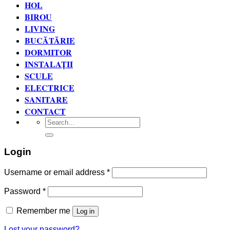
HOL
BIROU
LIVING
BUCĂTĂRIE
DORMITOR
INSTALAȚII
SCULE
ELECTRICE
SANITARE
CONTACT
Search
for:
Login
Username or email address
*
Password
*
Remember me
Log in
Lost your password?