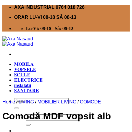
Skip
AXA INDUSTRIAL 0764 018 726
to
ORAR LU-VI 08-18 SÂ 08-13
content
Lu-Vi: 08-18 | Sâ: 08-13
MOBILA
VOPSELE
SCULE
ELECTRICE
instalatii
SANITARE
Search
Home
/
LIVING
/
MOBILIER LIVING
/
COMODE
for:
Comodă MDF vopsit alb
Search
for: