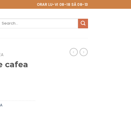
ORAR LU-VI 08-18 SÂ 08-13
Search
or:
EA
e cafea
EA