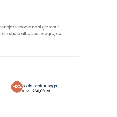
 amenajare moderna si glamour.
 din sticla alba sau neagra, cu
Set Lucky Canapea 
Scaun Ola tapițat negru
-13%
plus 2 fotolii
Original
Current
300,00
lei
260,00
lei
price
price
7.490,00
lei
was:
is:
300,00 lei.
260,00 lei.