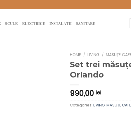
E
SCULE
ELECTRICE
INSTALATII
SANITARE
f
HOME
/
LIVING
/
MASUȚE CAF
Set trei măsuț
Orlando
990,00
lei
Categories:
LIVING
,
MASUȚE CAF