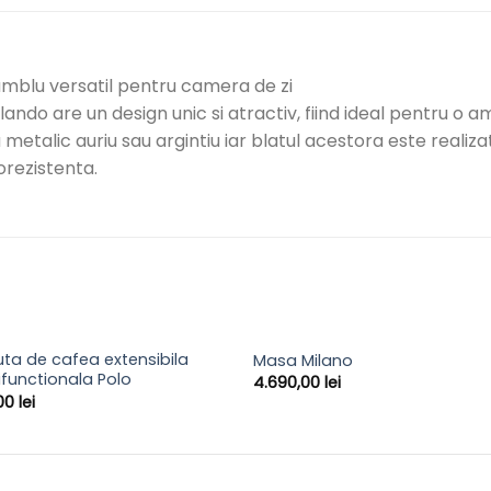
mblu versatil pentru camera de zi
ando are un design unic si atractiv, fiind ideal pentru o
metalic auriu sau argintiu iar blatul acestora este realizat
rezistenta.
ta de cafea extensibila
Masa Milano
ifunctionala Polo
4.690,00
lei
00
lei