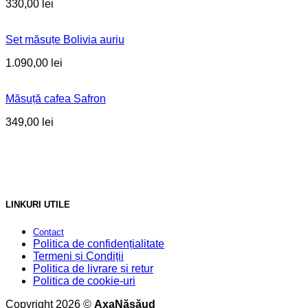
330,00
lei
Set măsuțe Bolivia auriu
1.090,00
lei
Măsuță cafea Safron
349,00
lei
LINKURI UTILE
Contact
Politica de confidențialitate
Termeni și Condiții
Politica de livrare și retur
Politica de cookie-uri
Copyright 2026 ©
AxaNăsăud