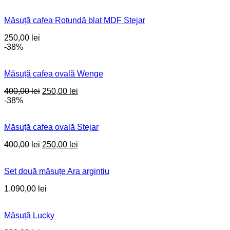
price
price
was:
is:
Măsuță cafea Rotundă blat MDF Stejar
420,00 lei.
300,00 lei.
250,00
lei
-38%
Măsuță cafea ovală Wenge
Original
Current
400,00
lei
250,00
lei
price
price
-38%
was:
is:
400,00 lei.
250,00 lei.
Măsuță cafea ovală Stejar
Original
Current
400,00
lei
250,00
lei
price
price
was:
is:
Set două măsuțe Ara argintiu
400,00 lei.
250,00 lei.
1.090,00
lei
Măsuță Lucky