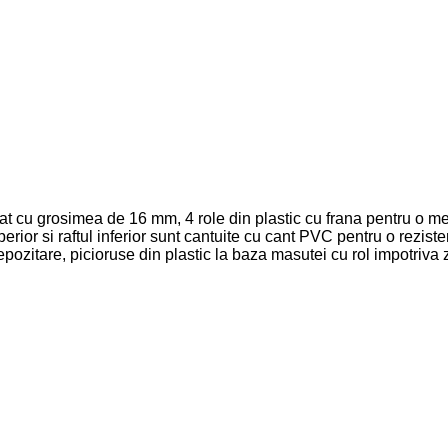
 cu grosimea de 16 mm, 4 role din plastic cu frana pentru o mene
perior si raftul inferior sunt cantuite cu cant PVC pentru o reziste
epozitare, picioruse din plastic la baza masutei cu rol impotriva z