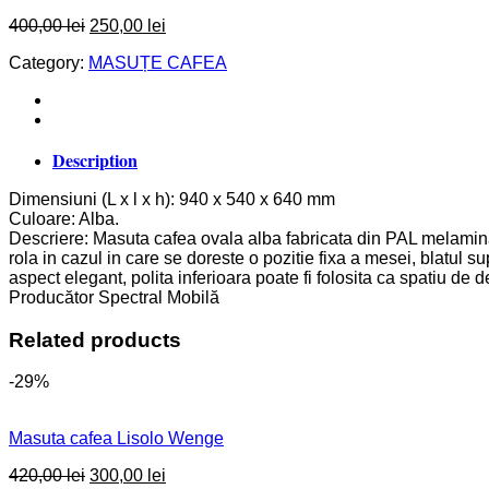
Original
Current
400,00
lei
250,00
lei
price
price
Category:
MASUȚE CAFEA
was:
is:
400,00 lei.
250,00 lei.
Description
Dimensiuni (L x l x h): 940 x 540 x 640 mm
Culoare: Alba.
Descriere: Masuta cafea ovala alba fabricata din PAL melaminat
rola in cazul in care se doreste o pozitie fixa a mesei, blatul su
aspect elegant, polita inferioara poate fi folosita ca spatiu de d
Producător Spectral Mobilă
Related products
-29%
Masuta cafea Lisolo Wenge
Original
Current
420,00
lei
300,00
lei