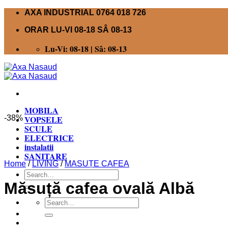
Skip
AXA INDUSTRIAL 0764 018 726
to
ORAR LU-VI 08-18 SÂ 08-13
content
Lu-Vi: 08-18 | Sâ: 08-13
MOBILA
-38%
VOPSELE
SCULE
ELECTRICE
instalatii
SANITARE
Home
/
LIVING
/
MASUȚE CAFEA
Search
for:
Măsuță cafea ovală Albă
Search
for: