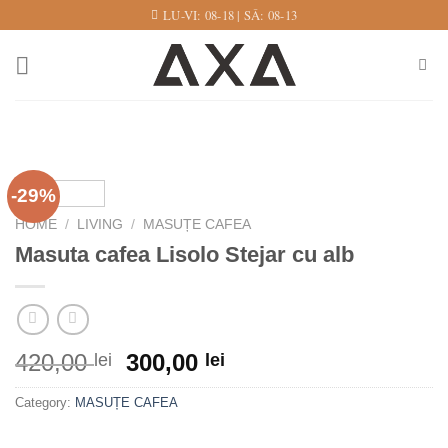
Skip
LU-VI: 08-18 | SÂ: 08-13
to
content
-29%
HOME
/
LIVING
/
MASUȚE CAFEA
Masuta cafea Lisolo Stejar cu alb
Original
Current
420,00
300,00
lei
lei
price
price
Category:
MASUȚE CAFEA
was:
is:
420,00 lei.
300,00 lei.