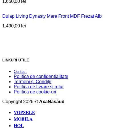
1.650,00
lei
Dulap Living Dynasty Mare Front MDF Frezat Alb
1.490,00
lei
LINKURI UTILE
Contact
Politica de confidențialitate
Termeni și Condiții
Politica de livrare și retur
Politica de cookie-uri
Copyright 2026 ©
AxaNăsăud
VOPSELE
MOBILA
HOL