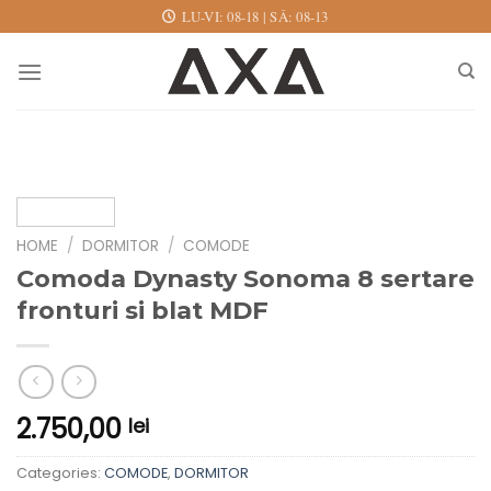
Skip
LU-VI: 08-18 | SÂ: 08-13
to
content
HOME
/
DORMITOR
/
COMODE
Comoda Dynasty Sonoma 8 sertare
fronturi si blat MDF
2.750,00
lei
Categories:
COMODE
,
DORMITOR