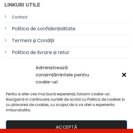
LINKURI UTILE
Contact
Politica de confidențialitate
Termeni și Condiții
Politica de livrare și retur
Politica de cookie-uri
Administrează
consimțămintele pentru
cookie-uri
Pentru a oferi cea mai bună experiență, folosim cookie-uri.
Copyright 2026 ©
AxaNăsăud
Navigand in continuare, sunteti de acord cu
Politica de cookies
si
cu plasarea de cookies, cu scopul de a va oferi o experienta
imbunatatita.
ACCEPTĂ