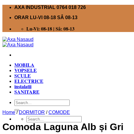
Skip
AXA INDUSTRIAL 0764 018 726
to
ORAR LU-VI 08-18 SÂ 08-13
content
Lu-Vi: 08-18 | Sâ: 08-13
MOBILA
VOPSELE
SCULE
ELECTRICE
instalatii
SANITARE
Search
for:
Home
/
DORMITOR
/
COMODE
Search
for:
Comoda Laguna Alb și Gri