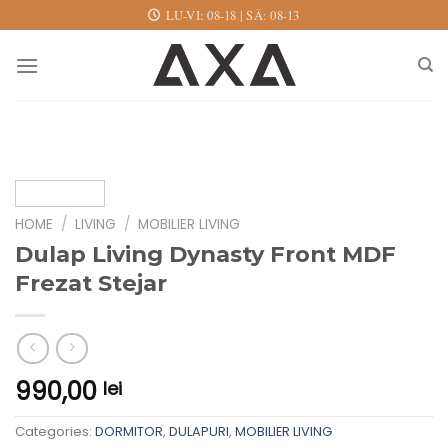
Skip
LU-VI: 08-18 | SÂ: 08-13
to
content
HOME
/
LIVING
/
MOBILIER LIVING
Dulap Living Dynasty Front MDF
Frezat Stejar
990,00
lei
Categories:
DORMITOR
,
DULAPURI
,
MOBILIER LIVING