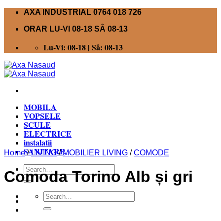
Skip
AXA INDUSTRIAL 0764 018 726
to
ORAR LU-VI 08-18 SÂ 08-13
content
Lu-Vi: 08-18 | Sâ: 08-13
MOBILA
VOPSELE
SCULE
ELECTRICE
instalatii
SANITARE
Home
/
LIVING
/
MOBILIER LIVING
/
COMODE
Search
Comoda Torino Alb și gri
for:
Search
for: