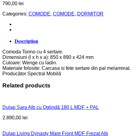
790,00
lei
Categories:
COMODE
,
COMODE
,
DORMITOR
Description
Comoda Torino cu 4 sertare.
Dimensiuni (l x h x a): 850 x 890 x 424 mm
Culoare: Wenge cu ladin.
Materiale folosite: Carcasa si fete sertare din pal melaminat.
Producător Spectral Mobilă
Related products
Dulap Sara Alb cu Oglindă 180 L MDF + PAL
2.890,00
lei
Dulap Living Dynasty Mare Front MDF Frezat Alb