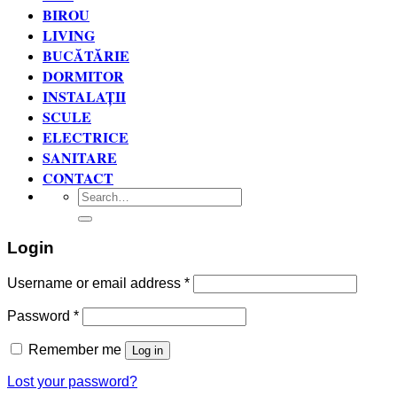
BIROU
LIVING
BUCĂTĂRIE
DORMITOR
INSTALAȚII
SCULE
ELECTRICE
SANITARE
CONTACT
Search
for:
Login
Username or email address
*
Password
*
Remember me
Log in
Lost your password?