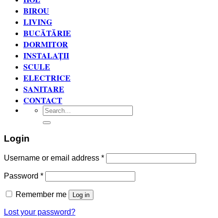
BIROU
LIVING
BUCĂTĂRIE
DORMITOR
INSTALAȚII
SCULE
ELECTRICE
SANITARE
CONTACT
Search
for:
Login
Username or email address
*
Password
*
Remember me
Log in
Lost your password?