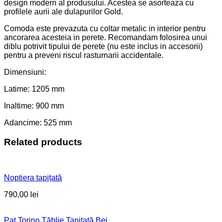
design modern al produsului. Acestea se asorteaza cu
profilele aurii ale dulapurilor Gold.
Comoda este prevazuta cu coltar metalic in interior pentru
ancorarea acesteia in perete. Recomandam folosirea unui
diblu potrivit tipului de perete (nu este inclus in accesorii)
pentru a preveni riscul rasturnarii accidentale.
Dimensiuni:
Latime: 1205 mm
Inaltime: 900 mm
Adancime: 525 mm
Related products
Noptiera tapițată
790,00
lei
Pat Torino Tăblie Tapițată Bej