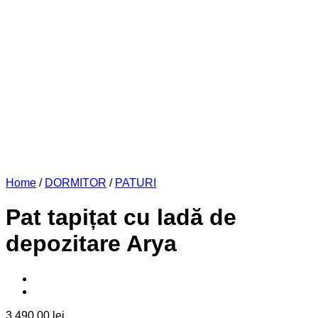
Home
/
DORMITOR
/
PATURI
Pat tapițat cu ladă de
depozitare Arya
3.490,00
lei