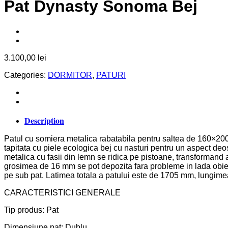
Pat Dynasty Sonoma Bej
3.100,00
lei
Categories:
DORMITOR
,
PATURI
Description
Patul cu somiera metalica rabatabila pentru saltea de 160×20
tapitata cu piele ecologica bej cu nasturi pentru un aspect deoseb
metalica cu fasii din lemn se ridica pe pistoane, transformand a
grosimea de 16 mm se pot depozita fara probleme in lada obiect
pe sub pat. Latimea totala a patului este de 1705 mm, lungimea
CARACTERISTICI GENERALE
Tip produs: Pat
Dimensiune pat: Dublu