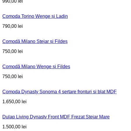
990,00
lei
Comoda Torino Wenge și Ladin
790,00
lei
Comodă Milano Stejar și Fildeș
750,00
lei
Comodă Milano Wenge și Fildes
750,00
lei
Comoda Dynasty Sonoma 4 sertare fronturi si blat MDF
1.650,00
lei
Dulap Living Dynasty Front MDF Frezat Stejar Mare
1.500,00
lei