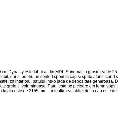
0 cm Dynasty este fabricat din MDF Sonoma cu grosimea de 25 mm,
it, dar si pentru un confort sporit la cap si spate atunci cand se 
stfel tot interiorul patului intr-o lada de depozitare generoasa. 
e grele si voluminoase. Patul este pe picioare din lemn vopsit 
 totala este de 2155 mm, iar inaltimea tabliei de la cap este d