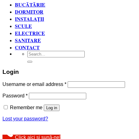
BUCĂTĂRIE
DORMITOR
INSTALAȚII
SCULE
ELECTRICE
SANITARE
CONTACT
Search
for:
Login
Username or email address
*
Password
*
Remember me
Log in
Lost your password?
Click aici și sună-ne!