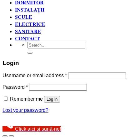
DORMITOR
INSTALAȚII
SCULE
ELECTRICE
SANITARE
CONTACT
Search
for:
Login
Username or email address
*
Password
*
Remember me
Log in
Lost your password?
Click aici și sună-ne!