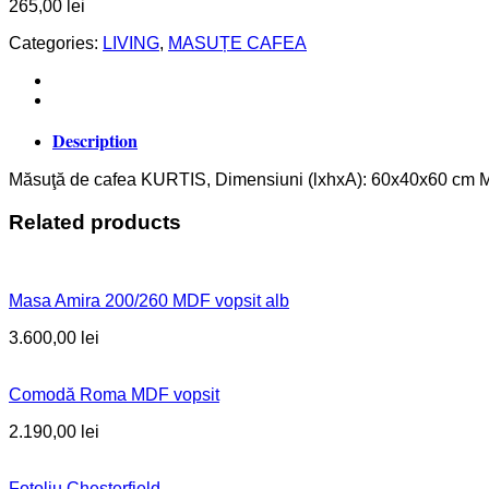
265,00
lei
Categories:
LIVING
,
MASUȚE CAFEA
Description
Măsuţă de cafea KURTIS, Dimensiuni (lxhxA): 60x40x60 cm Mate
Related products
Masa Amira 200/260 MDF vopsit alb
3.600,00
lei
Comodă Roma MDF vopsit
2.190,00
lei
Fotoliu Chesterfield