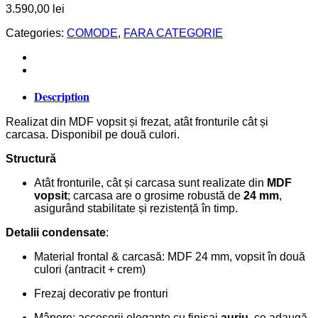
3.590,00
lei
Categories:
COMODE
,
FARA CATEGORIE
Description
Realizat din MDF vopsit și frezat, atât fronturile cât și
carcasa. Disponibil pe două culori.
Structură
Atât fronturile, cât și carcasa sunt realizate din
MDF
vopsit
; carcasa are o grosime robustă de
24 mm
,
asigurând stabilitate și rezistență în timp.
Detalii condensate
:
Material frontal & carcasă: MDF 24 mm, vopsit în două
culori (antracit + crem)
Frezaj decorativ pe fronturi
Mânere: accesorii elegante cu finisaj
auriu
, ce adaugă