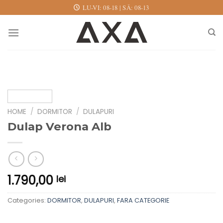
Skip
LU-VI: 08-18 | SÂ: 08-13
to
content
HOME
/
DORMITOR
/
DULAPURI
Dulap Verona Alb
1.790,00
lei
Categories:
DORMITOR
,
DULAPURI
,
FARA CATEGORIE