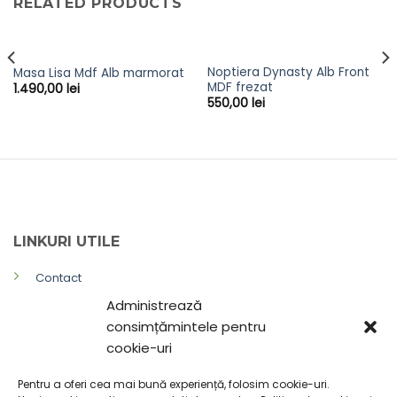
RELATED PRODUCTS
Noptiera Dynasty Alb Front
Masa Lisa Mdf Alb marmorat
MDF frezat
1.490,00
lei
550,00
lei
LINKURI UTILE
Contact
Administrează
Politica de confidențialitate
consimțămintele pentru
Termeni și Condiții
cookie-uri
Politica de livrare și retur
Pentru a oferi cea mai bună experiență, folosim cookie-uri.