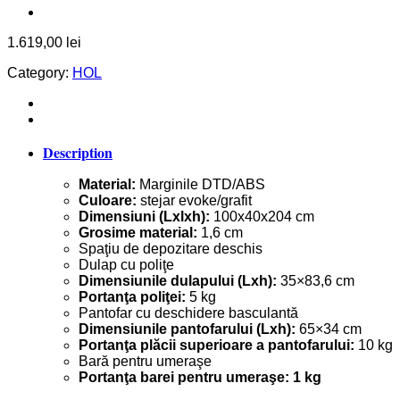
1.619,00
lei
Category:
HOL
Description
Material:
Marginile DTD/ABS
Culoare:
stejar evoke/grafit
Dimensiuni (Lxlxh):
100x40x204 cm
Grosime material:
1,6 cm
Spaţiu de depozitare deschis
Dulap cu poliţe
Dimensiunile dulapului (Lxh):
35×83,6 cm
Portanţa poliţei:
5 kg
Pantofar cu deschidere basculantă
Dimensiunile pantofarului (Lxh):
65×34 cm
Portanţa plăcii superioare a pantofarului:
10 kg
Bară pentru umeraşe
Portanţa barei pentru umeraşe: 1 kg