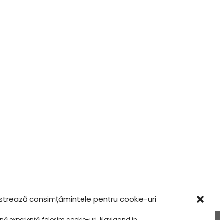
strează consimțămintele pentru cookie-uri
nă experiență, folosim cookie-uri. Navigand in