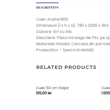
DESCRIPTION
Cuier Andrei 800.
Dimensiuni (l x h x a): 790 x 2006 x 3
Culoare: Gri cu Alb.
Descriere: Placa intreaga de PAL pe spa
Materiale folosite: Carcasa din pal mel
Producător – Spectral Mobilă
RELATED PRODUCTS
 Cuier 60 cm si
Cuier 50 cm Stejar
Cuier
135,00
lei
1.50