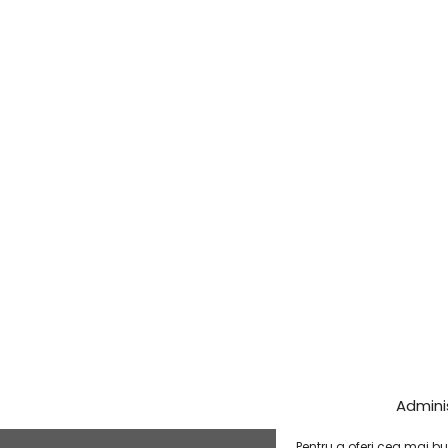
Admini
Pentru a oferi cea mai bu