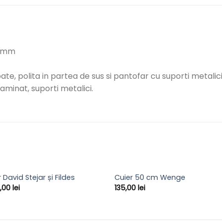
64 mm
te, polita in partea de sus si pantofar cu suporti metalici
aminat, suporti metalici.
 David Stejar și Fildes
Cuier 50 cm Wenge
0,00
lei
135,00
lei