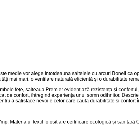
te medie vor alege întotdeauna saltelele cu arcuri Bonell ca opți
tăți mai mari, o ventilare naturală eficientă și o durabilitate rem
ambele fețe, salteaua Premier evidențiază rezistența și confortul
icat de confort, întregind experiența unui somn odihnitor. Descri
tru a satisface nevoile celor care caută durabilitate și confort î
/mp. Materialul textil folosit are certificare ecologică și sanit