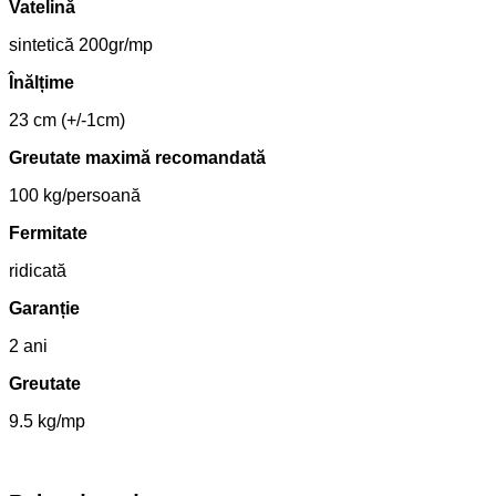
Vatelină
sintetică 200gr/mp
Înălțime
23 cm (+/-1cm)
Greutate maximă recomandată
100 kg/persoană
Fermitate
ridicată
Garanție
2 ani
Greutate
9.5 kg/mp