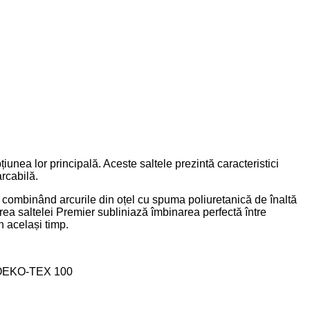
unea lor principală. Aceste saltele prezintă caracteristici
arcabilă.
, combinând arcurile din oțel cu spuma poliuretanică de înaltă
erea saltelei Premier subliniază îmbinarea perfectă între
n același timp.
ară OEKO-TEX 100