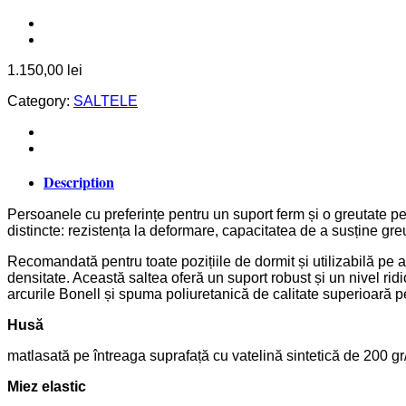
1.150,00
lei
Category:
SALTELE
Description
Persoanele cu preferințe pentru un suport ferm și o greutate pes
distincte: rezistența la deformare, capacitatea de a susține greu
Recomandată pentru toate pozițiile de dormit și utilizabilă pe 
densitate. Această saltea oferă un suport robust și un nivel rid
arcurile Bonell și spuma poliuretanică de calitate superioară pen
Husă
matlasată pe întreaga suprafață cu vatelină sintetică de 200 gr
Miez elastic