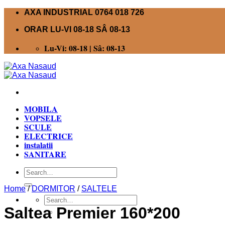
Skip
AXA INDUSTRIAL 0764 018 726
to
ORAR LU-VI 08-18 SÂ 08-13
content
Lu-Vi: 08-18 | Sâ: 08-13
MOBILA
VOPSELE
SCULE
ELECTRICE
instalatii
SANITARE
Search
for:
Home
/
DORMITOR
/
SALTELE
Search
for:
Saltea Premier 160*200