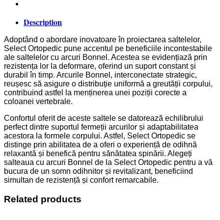
Description
Adoptând o abordare inovatoare în proiectarea saltelelor,
Select Ortopedic pune accentul pe beneficiile incontestabile
ale saltelelor cu arcuri Bonnel. Acestea se evidențiază prin
rezistența lor la deformare, oferind un suport constant și
durabil în timp. Arcurile Bonnel, interconectate strategic,
reușesc să asigure o distribuție uniformă a greutății corpului,
contribuind astfel la menținerea unei poziții corecte a
coloanei vertebrale.
Confortul oferit de aceste saltele se datorează echilibrului
perfect dintre suportul fermeții arcurilor și adaptabilitatea
acestora la formele corpului. Astfel, Select Ortopedic se
distinge prin abilitatea de a oferi o experiență de odihnă
relaxantă și benefică pentru sănătatea spinării. Alegeți
salteaua cu arcuri Bonnel de la Select Ortopedic pentru a vă
bucura de un somn odihnitor și revitalizant, beneficiind
simultan de rezistență și confort remarcabile.
Related products