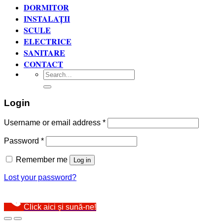
DORMITOR
INSTALAȚII
SCULE
ELECTRICE
SANITARE
CONTACT
Search
for:
Login
Username or email address
*
Password
*
Remember me
Log in
Lost your password?
Click aici și sună-ne!