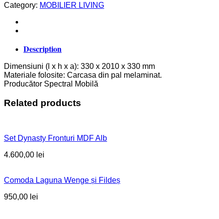
Category:
MOBILIER LIVING
was:
is:
430,00 lei.
310,00 lei.
Description
Dimensiuni (l x h x a): 330 x 2010 x 330 mm
Materiale folosite: Carcasa din pal melaminat.
Producător Spectral Mobilă
Related products
Set Dynasty Fronturi MDF Alb
4.600,00
lei
Comoda Laguna Wenge și Fildeș
950,00
lei