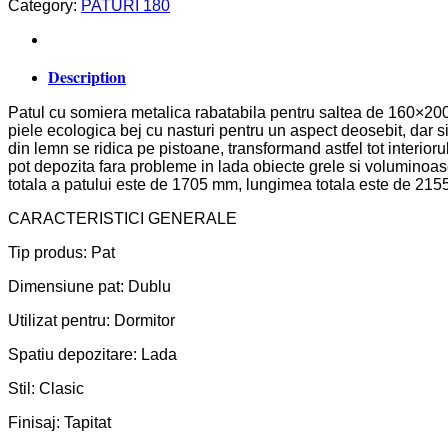
Category:
PATURI 180
Description
Patul cu somiera metalica rabatabila pentru saltea de 160×200 
piele ecologica bej cu nasturi pentru un aspect deosebit, dar si p
din lemn se ridica pe pistoane, transformand astfel tot interio
pot depozita fara probleme in lada obiecte grele si voluminoas
totala a patului este de 1705 mm, lungimea totala este de 2155
CARACTERISTICI GENERALE
Tip produs: Pat
Dimensiune pat: Dublu
Utilizat pentru: Dormitor
Spatiu depozitare: Lada
Stil: Clasic
Finisaj: Tapitat