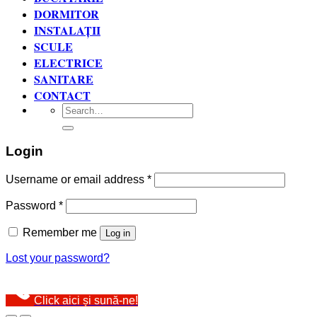
DORMITOR
INSTALAȚII
SCULE
ELECTRICE
SANITARE
CONTACT
Search
for:
Login
Username or email address
*
Password
*
Remember me
Log in
Lost your password?
Click aici și sună-ne!