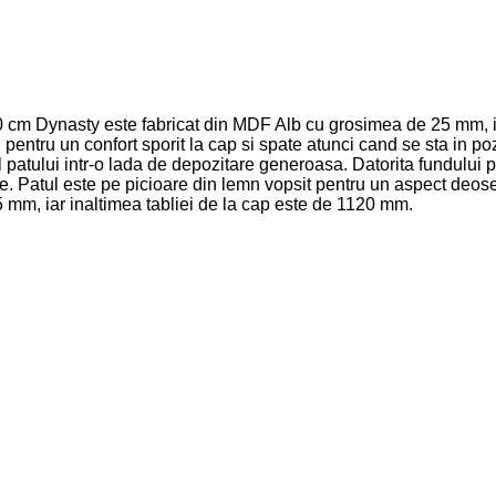
cm Dynasty este fabricat din MDF Alb cu grosimea de 25 mm, iar 
entru un confort sporit la cap si spate atunci cand se sta in pozit
rul patului intr-o lada de depozitare generoasa. Datorita fundul
e. Patul este pe picioare din lemn vopsit pentru un aspect deoseb
 mm, iar inaltimea tabliei de la cap este de 1120 mm.