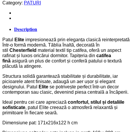
Category:
PATURI
Description
Patul
Elite
impresionează prin eleganța clasică reinterpretată
într-o formă modernă. Tăblia înaltă, decorată în
stil
Chesterfield
material textil tip catifea, oferă un aspect
rafinat și luxos oricărui dormitor. Tapițeria din
catifea
fină
asigură un plus de confort și conferă patului o textură
plăcută la atingere.
Structura solidă garantează stabilitate și durabilitate, iar
picioarele atent finisate, adaugă un aer ușor și elegant
designului. Patul
Elite
se potrivește perfect într-un decor
contemporan sau clasic, devenind piesa centrală a încăperii.
Ideal pentru cei care apreciază
confortul, stilul și detaliile
sofisticate
, patul Elite creează o atmosferă relaxantă și
primitoare în fiecare seară.
Dimensiune pat: 171x216x122 h cm