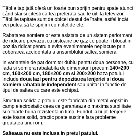
Tăblia tapițată oferă un foarte bun sprijin pentru spate atunci
când stai și citești cartea preferată sau te uiți la televizor.
Tăbliile tapițate sunt de obicei destul de înalte, astfel încât
vei putea să te sprijini complet de ele.
Rabatarea somierelor este asistata de un sistem performant
de ridicare prevazut cu pistoane pe gaz ce poate fi blocat in
pozitia ridicat pentru a evita evenimentele neplacute prin
coborarea accidentala a ansamblului saltea somiera.
In variantele de pat dormitor dublu pentru doua persoane, cu
lada si somiera rabatabila de dimensiuni precum:
140×200
cm, 160×200 cm, 180×200 cm si 200×200
baza patului
include
doua lazi pentru depozitarea lenjeriei si doua
somiere rabatabile independen
t sau unitar in functie de
tipul de saltea cu care este echipat.
Structura solida a patului este fabricata din metal vopsit in
camp electrostatic ceea ce garanteaza o maxima stabilitate
si o foarte buna rezistenta in timp. Fundul lazii pt. lenjerie
este foarte solid, practic poate sustine fara probleme
greutatea unui om.
Salteaua nu este inclusa in pretul patului.