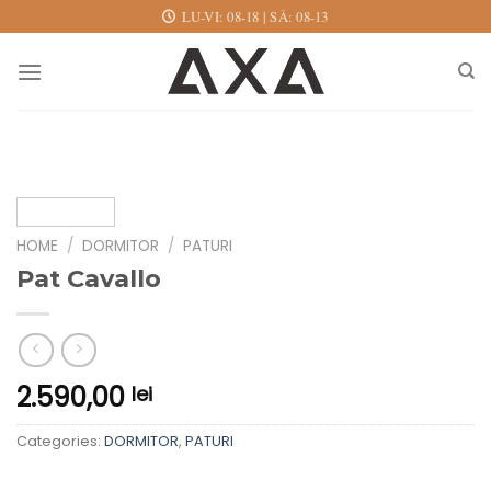
Skip
LU-VI: 08-18 | SÂ: 08-13
to
content
HOME
/
DORMITOR
/
PATURI
Pat Cavallo
2.590,00
lei
Categories:
DORMITOR
,
PATURI