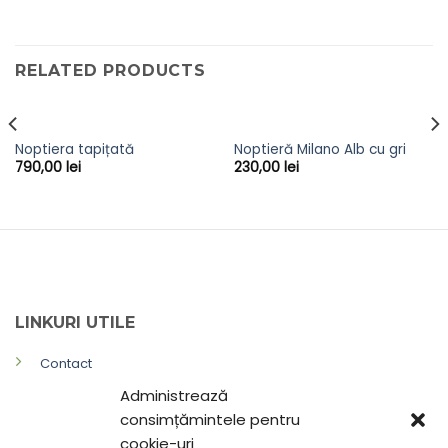
RELATED PRODUCTS
Noptiera tapițată
Noptieră Milano Alb cu gri
790,00
lei
230,00
lei
LINKURI UTILE
Contact
Administrează
Politica de confidențialitate
consimțămintele pentru
Termeni și Condiții
cookie-uri