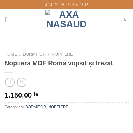
Skip
LU-VI: 08-18 | SÂ: 08-13
to
content
HOME
/
DORMITOR
/
NOPTIERE
Noptiera MDF Roma vopsit și frezat
1.150,00
lei
Categories:
DORMITOR
,
NOPTIERE