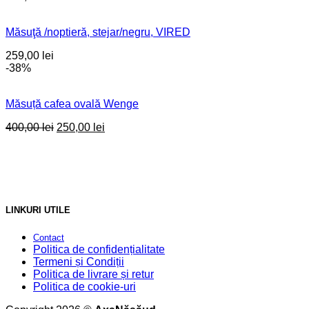
Măsuţă /noptieră, stejar/negru, VIRED
259,00
lei
-38%
Măsuță cafea ovală Wenge
Original
Current
400,00
lei
250,00
lei
price
price
was:
is:
400,00 lei.
250,00 lei.
LINKURI UTILE
Contact
Politica de confidențialitate
Termeni și Condiții
Politica de livrare și retur
Politica de cookie-uri