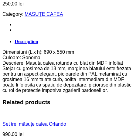
250,00
lei
Category:
MASUȚE CAFEA
Description
Dimensiuni (L x h): 690 x 550 mm
Culoare: Sonoma.
Descriere: Masuta cafea rotunda cu blat din MDF infoliat
Stejar cu grosimea de 18 mm, marginea blatului este frezata
pentru un aspect elegant, picioarele din PAL melaminat cu
grosimea 16 mm taiate curb, polita intermediara din MDF
poate fi folosita ca spatiu de depozitare, picioruse din plastic
cu rol de protectie impotriva zgarierii pardoselilor.
Related products
Set trei măsuțe cafea Orlando
990,00
lei