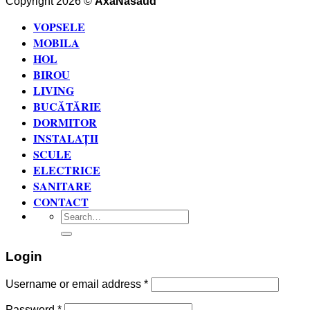
Copyright 2026 ©
AxaNăsăud
VOPSELE
MOBILA
HOL
BIROU
LIVING
BUCĂTĂRIE
DORMITOR
INSTALAȚII
SCULE
ELECTRICE
SANITARE
CONTACT
Search
for:
Login
Username or email address
*
Password
*