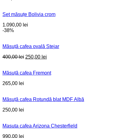
Set măsuțe Bolivia crom
1.090,00
lei
-38%
Măsuță cafea ovală Stejar
Original
Current
400,00
lei
250,00
lei
price
price
was:
is:
Măsuță cafea Fremont
400,00 lei.
250,00 lei.
265,00
lei
Măsuță cafea Rotundă blat MDF Albă
250,00
lei
Masuta cafea Arizona Chesterfield
990,00
lei