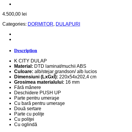
4.500,00
lei
Categories:
DORMITOR
,
DULAPURI
Description
K CITY DULAP
Material:
DTD laminat/muchii ABS
Culoare:
alb/stejar grandson/ alb lucios
Dimensiuni (LxGxÎ):
220x54x202,4 cm
Grosimea materialului:
16 mm
Fără mânere
Deschidere PUSH UP
Parte pentru umeraşe
Cu bară pentru umeraşe
Două sertare
Parte cu poliţe
Cu poliţei
Cu oglindă