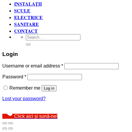
INSTALAȚII
SCULE
ELECTRICE
SANITARE
CONTACT
Search
for:
Login
Username or email address
*
Password
*
Remember me
Log in
Lost your password?
Click aici și sună-ne!