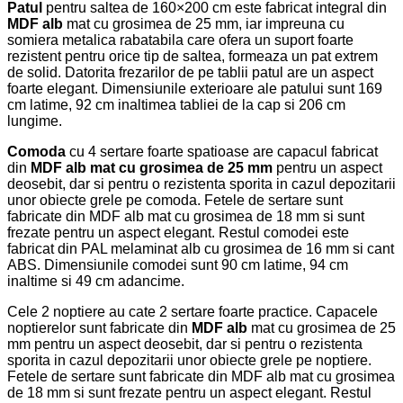
Patul
pentru saltea de 160×200 cm este fabricat integral din
MDF alb
mat cu grosimea de 25 mm, iar impreuna cu
somiera metalica rabatabila care ofera un suport foarte
rezistent pentru orice tip de saltea, formeaza un pat extrem
de solid. Datorita frezarilor de pe tablii patul are un aspect
foarte elegant. Dimensiunile exterioare ale patului sunt 169
cm latime, 92 cm inaltimea tabliei de la cap si 206 cm
lungime.
Comoda
cu 4 sertare foarte spatioase are capacul fabricat
din
MDF alb mat cu grosimea de 25 mm
pentru un aspect
deosebit, dar si pentru o rezistenta sporita in cazul depozitarii
unor obiecte grele pe comoda. Fetele de sertare sunt
fabricate din MDF alb mat cu grosimea de 18 mm si sunt
frezate pentru un aspect elegant. Restul comodei este
fabricat din PAL melaminat alb cu grosimea de 16 mm si cant
ABS. Dimensiunile comodei sunt 90 cm latime, 94 cm
inaltime si 49 cm adancime.
Cele 2 noptiere au cate 2 sertare foarte practice. Capacele
noptierelor sunt fabricate din
MDF alb
mat cu grosimea de 25
mm pentru un aspect deosebit, dar si pentru o rezistenta
sporita in cazul depozitarii unor obiecte grele pe noptiere.
Fetele de sertare sunt fabricate din MDF alb mat cu grosimea
de 18 mm si sunt frezate pentru un aspect elegant. Restul