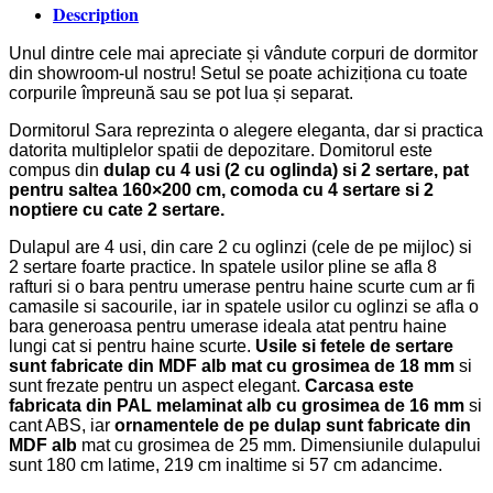
Description
Unul dintre cele mai apreciate și vândute corpuri de dormitor
din showroom-ul nostru! Setul se poate achiziționa cu toate
corpurile împreună sau se pot lua și separat.
Dormitorul Sara reprezinta o alegere eleganta, dar si practica
datorita multiplelor spatii de depozitare. Domitorul este
compus din
dulap cu 4 usi (2 cu oglinda) si 2 sertare, pat
pentru saltea 160×200 cm, comoda cu 4 sertare si 2
noptiere cu cate 2 sertare.
Dulapul are 4 usi, din care 2 cu oglinzi (cele de pe mijloc) si
2 sertare foarte practice. In spatele usilor pline se afla 8
rafturi si o bara pentru umerase pentru haine scurte cum ar fi
camasile si sacourile, iar in spatele usilor cu oglinzi se afla o
bara generoasa pentru umerase ideala atat pentru haine
lungi cat si pentru haine scurte.
Usile si fetele de sertare
sunt fabricate din MDF alb mat cu grosimea de 18 mm
si
sunt frezate pentru un aspect elegant.
Carcasa este
fabricata din PAL melaminat alb cu grosimea de 16 mm
si
cant ABS, iar
ornamentele de pe dulap sunt fabricate din
MDF alb
mat cu grosimea de 25 mm. Dimensiunile dulapului
sunt 180 cm latime, 219 cm inaltime si 57 cm adancime.