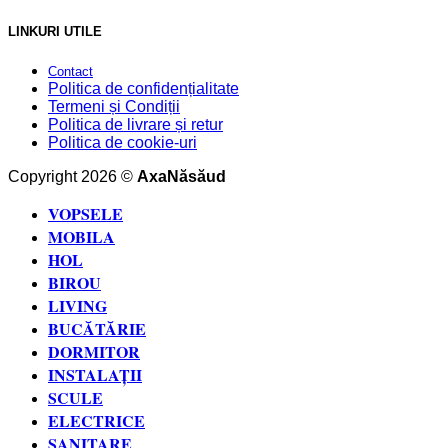
LINKURI UTILE
Contact
Politica de confidențialitate
Termeni și Condiții
Politica de livrare și retur
Politica de cookie-uri
Copyright 2026 ©
AxaNăsăud
VOPSELE
MOBILA
HOL
BIROU
LIVING
BUCĂTĂRIE
DORMITOR
INSTALAȚII
SCULE
ELECTRICE
SANITARE