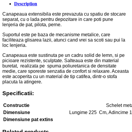
Description
Canapeaua extensibila este prevazuta cu spatiu de stocare
separat, cu o lada pentru depozitare in care poti pune
lenjeria de pat, pilota, perne.
Suportul este pe baza de mecanisme metalice, care
faciliteaza glisarea lazii, atunci cand vrei sa scoti sau pui la
loc lenjeria.
Canapeaua este sustinuta pe un cadru solid de lemn, si pe
picioare rezistente, sculptate. Salteaua este din material
buretat, realizata pe spuma poliuretanica de densitate
medie, care sporeste senzatia de confort si relaxare. Aceasta
este acoperita cu un material de tip catifea, dintr-o stofa
placuta la atingere.
Specificatii:
Constructie
Schelet met
Dimensiune
Lungime 225 Cm, Adincime 1
Dimensiune pat extins
Related products