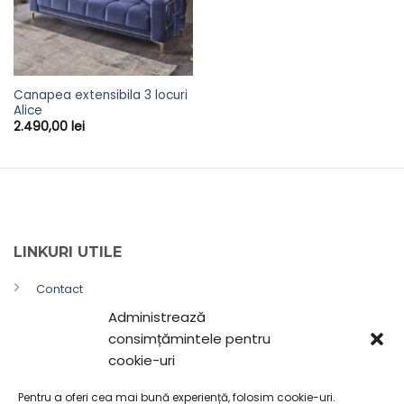
Canapea extensibila 3 locuri
Alice
2.490,00
lei
LINKURI UTILE
Contact
Administrează
Politica de confidențialitate
consimțămintele pentru
Termeni și Condiții
cookie-uri
Politica de livrare și retur
Pentru a oferi cea mai bună experiență, folosim cookie-uri.