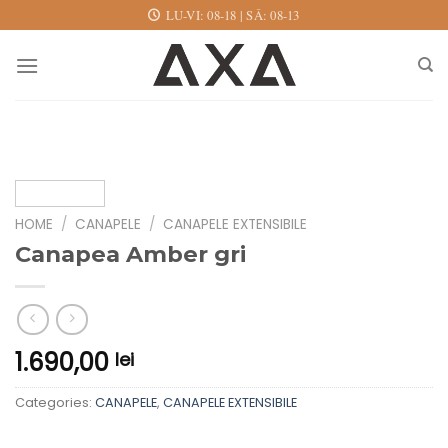
Skip
LU-VI: 08-18 | SÂ: 08-13
to
content
HOME
/
CANAPELE
/
CANAPELE EXTENSIBILE
Canapea Amber gri
1.690,00
lei
Categories:
CANAPELE
,
CANAPELE EXTENSIBILE