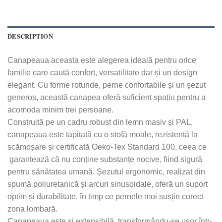
DESCRIPTION
Canapeaua aceasta este alegerea ideală pentru orice
familie care caută confort, versatilitate dar și un design
elegant. Cu forme rotunde, perne confortabile și un șezut
generos, această canapea oferă suficient spațiu pentru a
acomoda minim trei persoane.
Construită pe un cadru robust din lemn masiv și PAL,
canapeaua este tapițată cu o stofă moale, rezistentă la
scămoșare și certificată Oeko-Tex Standard 100, ceea ce
garantează că nu conține substanțe nocive, fiind sigură
pentru sănătatea umană. Șezutul ergonomic, realizat din
spumă poliuretanică și arcuri sinusoidale, oferă un suport
optim și durabilitate, în timp ce pernele moi susțin corect
zona lombară.
Canapeaua este și extensibilă, transformându-se ușor într-