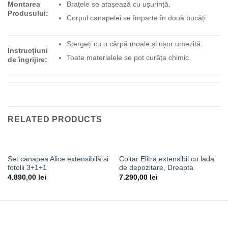
Brațele se atașează cu ușurință.
Montarea
Produsului:
Corpul canapelei se împarte în două bucăți.
Stergeți cu o cârpă moale și ușor umezită.
Instrucțiuni
Toate materialele se pot curăța chimic.
de îngrijire:
RELATED PRODUCTS
Set canapea Alice extensibilă si
Coltar Elitra extensibil cu lada
fotolii 3+1+1
de depozitare, Dreapta
4.890,00
lei
7.290,00
lei