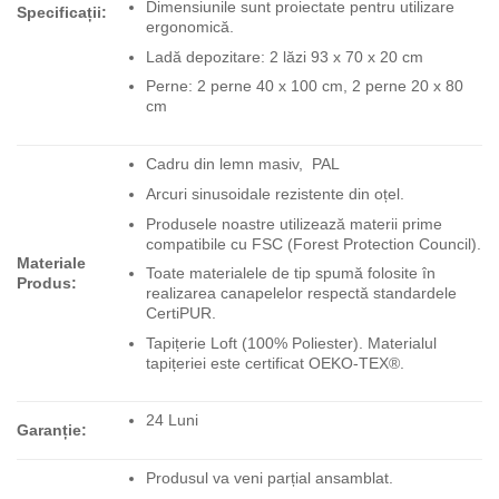
Dimensiunile sunt proiectate pentru utilizare
Specificații:
ergonomică.
Ladă depozitare: 2 lăzi 93 x 70 x 20 cm
Perne: 2 perne 40 x 100 cm, 2 perne 20 x 80
cm
Cadru din lemn masiv, PAL
Arcuri sinusoidale rezistente din oțel.
Produsele noastre utilizează materii prime
compatibile cu FSC (Forest Protection Council).
Materiale
Toate materialele de tip spumă folosite în
Produs:
realizarea canapelelor respectă standardele
CertiPUR.
Tapițerie Loft (100% Poliester). Materialul
tapițeriei este certificat OEKO-TEX®.
24 Luni
Garanție:
Produsul va veni parțial ansamblat.