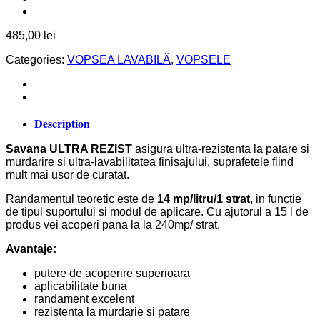
485,00
lei
Categories:
VOPSEA LAVABILĂ
,
VOPSELE
Description
Savana ULTRA REZIST
asigura ultra-rezistenta la patare si
murdarire si ultra-lavabilitatea finisajului, suprafetele fiind
mult mai usor de curatat.
Randamentul teoretic este de
14 mp/litru/1 strat
, in functie
de tipul suportului si modul de aplicare. Cu ajutorul a 15 l de
produs vei acoperi pana la la 240mp/ strat.
Avantaje:
putere de acoperire superioara
aplicabilitate buna
randament excelent
rezistenta la murdarie si patare