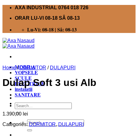
Skip
AXA INDUSTRIAL 0764 018 726
to
ORAR LU-VI 08-18 SÂ 08-13
content
Lu-Vi: 08-18 | Sâ: 08-13
MOBILA
Home
/
DORMITOR
/
DULAPURI
VOPSELE
SCULE
Dulap Soft 3 usi Alb
ELECTRICE
instalatii
SANITARE
Search
for:
1.390,00
lei
Search
Categories:
DORMITOR
,
DULAPURI
for: