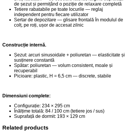
de șezut și permițând o poziție de relaxare completă
Tetiere rabatabile pe toate locurile — reglaj
independent pentru fiecare utilizator
Sertar de depozitare — glisare frontală în modulul de
colț, pe roți, ușor de accesat zilnic
Construcție internă.
Șezut: arcuri sinusoidale + poliuretan — elasticitate și
susținere constantă
Spătar: poliuretan — volum consistent, moale și
recuperabil
Picioare: plastic, H = 6,5 cm — discrete, stabile
Dimensiuni complete:
Configurație: 234 × 295 cm
Înălțime totală: 84 / 100 cm (tetiere jos / sus)
Suprafață de dormit: 193 × 129 cm
Related products