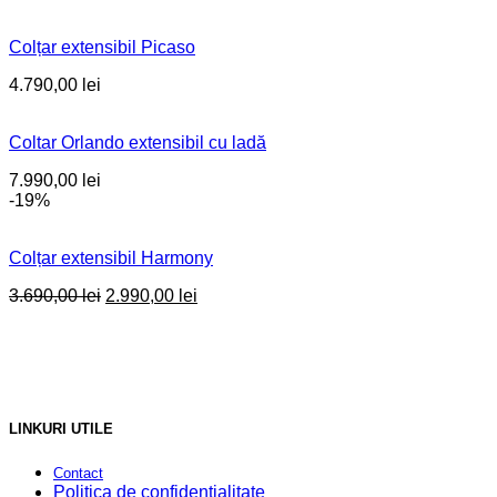
Colțar extensibil Picaso
4.790,00
lei
Coltar Orlando extensibil cu ladă
7.990,00
lei
-19%
Colțar extensibil Harmony
Original
Current
3.690,00
lei
2.990,00
lei
price
price
was:
is:
3.690,00 lei.
2.990,00 lei.
LINKURI UTILE
Contact
Politica de confidențialitate