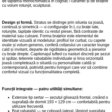
de tapițeria monocromatică în cognac / caramel și de brațele
cu volum rotunjit, sculptural.
Design și formă.
Stratus se distinge prin silueta sa joasă,
continuă și simetrică — o configuraţie în L cu brațe late,
rotunjite, tapițate identic cu restul piesei, fără contraste de
material sau culoare. Forma brațelor este elementul de
identitate vizuală al modelului: profilul lor curbat, cu capete
ovale și volum generos, conferă colțarului un caracter lounge
cald și invitant, departe de rigiditatea geometrică a pieselor
cu brațe drepte. Capitonajul tufted cu nasturi discreți pe șezut
și spătar, tetierele rabatabile individuale și linia orizontală
joasă completează o siluetă cu personalitate caldă și
contemporană, potrivită pentru livinguri care vor să combine
confortul vizual cu funcționalitatea completă.
Funcții integrate — patru utilități simultane:
Extensie tip sertar — șezutul glisează frontal, creând o
suprafață de dormit 193 × 129 cm — confortabilă pentru
utilizare frecventă
Braț rabatabil — se coboară lateral, lărgind suprafața