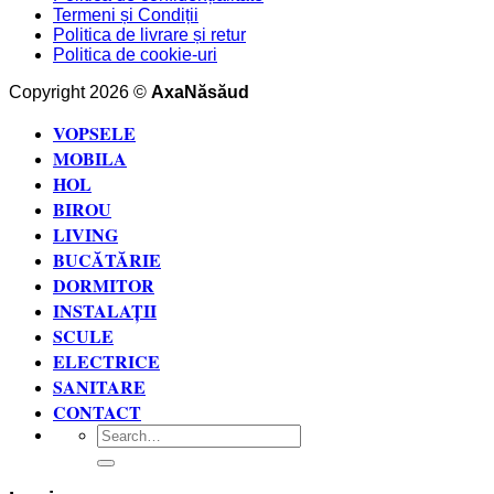
Termeni și Condiții
Politica de livrare și retur
Politica de cookie-uri
Copyright 2026 ©
AxaNăsăud
VOPSELE
MOBILA
HOL
BIROU
LIVING
BUCĂTĂRIE
DORMITOR
INSTALAȚII
SCULE
ELECTRICE
SANITARE
CONTACT
Search
for: