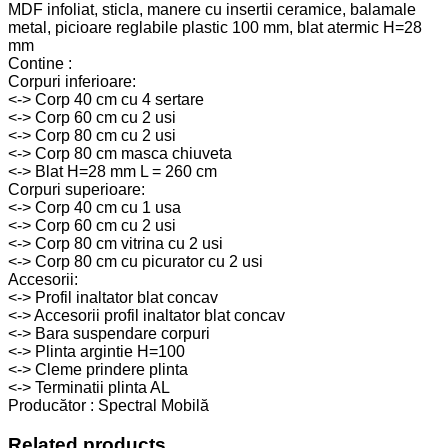
MDF infoliat, sticla, manere cu insertii ceramice, balamale
metal, picioare reglabile plastic 100 mm, blat atermic H=28
mm
Contine :
Corpuri inferioare:
<-> Corp 40 cm cu 4 sertare
<-> Corp 60 cm cu 2 usi
<-> Corp 80 cm cu 2 usi
<-> Corp 80 cm masca chiuveta
<-> Blat H=28 mm L = 260 cm
Corpuri superioare:
<-> Corp 40 cm cu 1 usa
<-> Corp 60 cm cu 2 usi
<-> Corp 80 cm vitrina cu 2 usi
<-> Corp 80 cm cu picurator cu 2 usi
Accesorii:
<-> Profil inaltator blat concav
<-> Accesorii profil inaltator blat concav
<-> Bara suspendare corpuri
<-> Plinta argintie H=100
<-> Cleme prindere plinta
<-> Terminatii plinta AL
Producător : Spectral Mobilă
Related products