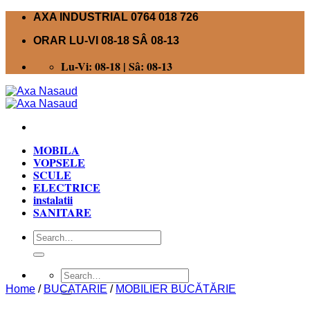
Skip
AXA INDUSTRIAL 0764 018 726
to
ORAR LU-VI 08-18 SÂ 08-13
content
Lu-Vi: 08-18 | Sâ: 08-13
MOBILA
VOPSELE
SCULE
ELECTRICE
instalatii
SANITARE
Search
for:
Search
for:
Home
/
BUCATARIE
/
MOBILIER BUCĂTĂRIE