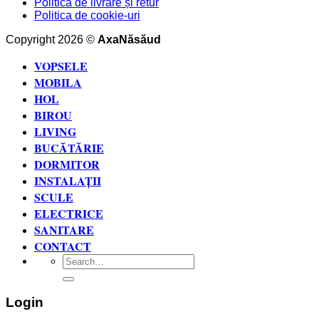
Politica de livrare și retur
Politica de cookie-uri
Copyright 2026 ©
AxaNăsăud
VOPSELE
MOBILA
HOL
BIROU
LIVING
BUCĂTĂRIE
DORMITOR
INSTALAȚII
SCULE
ELECTRICE
SANITARE
CONTACT
Search
for:
Login