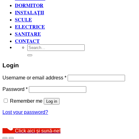
DORMITOR
INSTALAȚII
SCULE
ELECTRICE
SANITARE
CONTACT
Search
for:
Login
Username or email address
*
Password
*
Remember me
Log in
Lost your password?
Click aici și sună-ne!