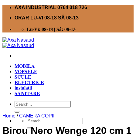
Skip
AXA INDUSTRIAL 0764 018 726
to
ORAR LU-VI 08-18 SÂ 08-13
content
Lu-Vi: 08-18 | Sâ: 08-13
MOBILA
VOPSELE
SCULE
ELECTRICE
instalatii
SANITARE
Search
for:
Home
/
CAMERA COPII
Search
for:
Birou Nero Wenge 120 cm 1